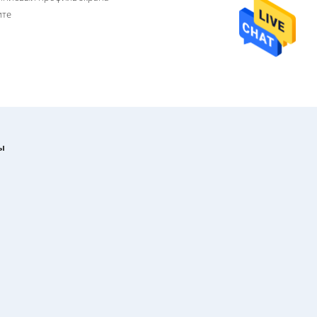
ите
ы