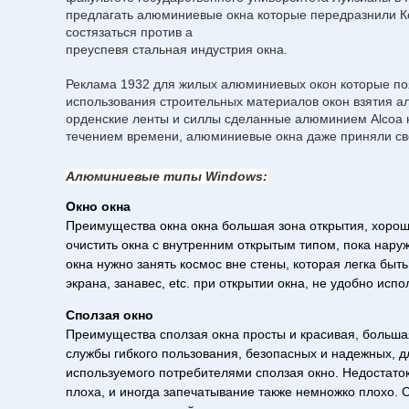
предлагать алюминиевые окна которые передразнили Ко
состязаться против a
преуспевя стальная индустрия окна.
Реклама 1932 для жилых алюминиевых окон которые появ
использования строительных материалов окон взятия а
орденские ленты и силлы сделанные алюминием Alcoa не
течением времени, алюминиевые окна даже приняли сво
Алюминиевые типы Windows:
Окно окна
Преимущества окна окна большая зона открытия, хорош
очистить окна с внутренним открытым типом, пока нару
окна нужно занять космос вне стены, которая легка быт
экрана, занавес, etc. при открытии окна, не удобно исп
Сползая окно
Преимущества сползая окна просты и красивая, большая
службы гибкого пользования, безопасных и надежных, д
используемого потребителями сползая окно. Недостаток
плоха, и иногда запечатывание также немножко плохо. 