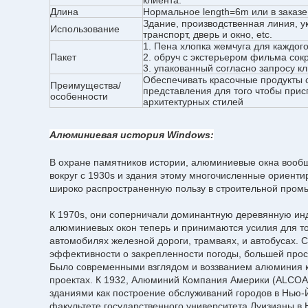
клиента.
Длина
Нормальное length=6m или в заказе
Здание, производственная линия, 
Использование
транспорт, дверь и окно, etc.
1. Пена хлопка жемчуга для каждог
Пакет
2. обруч с экстерьером фильма сок
3. упакованный согласно запросу кл
Обеспечивать красочные продукты 
Преимущества/
представления для того чтобы прис
особенности
архитектурных стилей
Алюминиевая история Windows:
В охране памятников истории, алюминиевые окна вообщ
вокруг с 1930s и здания этому многочисленные ориент
широко распространенную пользу в строительной промы
К 1970s, они соперничали доминантную деревянную инд
алюминиевых окон теперь и принимаются усилия для то
автомобилях железной дороги, трамваях, и автобусах. 
эффективности о закрепленности погоды, большей прост
Было современными взглядом и воззванием алюминия ко
проектах. К 1932, Алюминий Компания Америки (ALCOA)
зданиями как построение обслуживаний городов в Нью
факультете государственного университета Луизианы в 