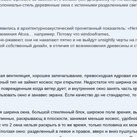
лониальн-стиль деревянные окна с истинными разделенными светам
ились в архитектурноакустический прочитанный показатель: «Нет п
люминия Alcoa… например. Потому что windowframes,
-ржавеют, они не накапают пятно и не выйдут unsightly черты на
й собственный дизайн, в отличие от возникновения древесины и с
ая вентиляция, хорошее запечатывание, превосходная ядровая из
жный тип не займет космос при открытии. Недостаток что ширина 
ь поврежденным когда ветер дует; и внутреннее окно занять часть к
ользовать окно и занавес экрана. Если качество до не стандартно, т
 ширина окна, большой стеклянный блок, широкое поле зрения, выс
линных, раскрывающ в плоскости, занимая меньше космос, удобной
 что 2 окна нельзя раскрыть в то же время, только половина их м
Сползая окно: разделенный в левое и правое, вверх и вниз пушпул