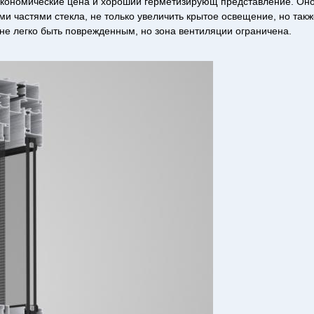
 экономические цена и хороший герметизирующ представление. Он
 частями стекла, не только увеличить крытое освещение, но такж
не легко быть поврежденным, но зона вентиляции ограничена.