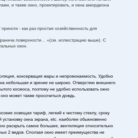
и, и также окно, проектировать, и окна аккордеона
рихоти - как раз простая хозяйственность для
 гранича поверхности… «(см. иллюстрацию выше). С
тальных окон.
оляция, консервация жары и непромокаемость. Удобно
окна небольшая и зрение не широко. Отверстию внешнего
рытого космоса, поэтому не удобно использовать окно
о оно может также просочиться дождь.
окие освещая тариф, легкий к чистому стеклу, сроку
 установку окна экрана, etc. наиболее обыкновенно
ожно раскрыть самое большее, вентиляция относительно
ьных 2 видов. Сползая окно имеет преимущества не