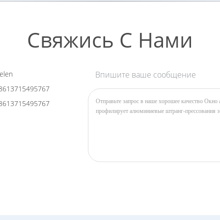
Свяжись С Нами
elen
Впишите ваше сообщение
8613715495767
8613715495767