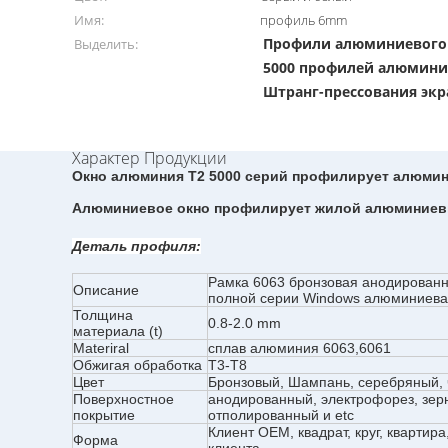
Имя:
профиль 6mm
Профили алюминиевого 
Выделить:
5000 профилей алюмини
Штранг-прессования эк
Характер Продукции
Окно алюминия T2 5000 серий профилирует алюмин
Алюминиевое окно профилирует жилой алюминиевы
Деталь
профиля
:
Рамка 6063 бронзовая анодирован
Описание
полной серии Windows алюминиев
Толщина
0.8-2.0 mm
материала (t)
Materiral
сплав алюминия 6063,6061
Обжигая обработка
T3-T8
Цвет
Бронзовый, Шампань, серебряный, ч
Поверхностное
анодированный, электрофорез, зер
покрытие
отполированный и etc
Клиент OEM, квадрат, круг, квартира
Форма