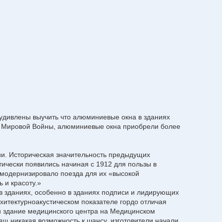
 удивлены выучить что алюминиевые окна в зданиях
рой Мировой Войны, алюминиевые окна приобрели более
ии. Историческая значительность предыдущих
ически появились начиная с 1912 для пользы в
 модернизировало поезда для их «высокой
 и красоту.»
в зданиях, особенно в зданиях подписи и лидирующих
итектурноакустическом показателе гордо отличая
и здание медицинского центра на Медицинском
ящ никакая возможность к шансу, изготовители начали