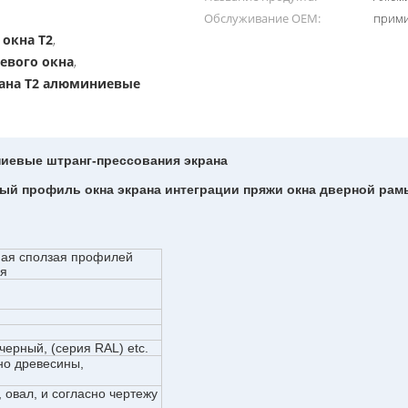
Обслуживание OEM:
прим
окна T2
,
евого окна
,
рана T2 алюминиевые
иевые штранг-прессования экрана
й профиль окна экрана интеграции пряжи окна дверной рам
ная сползая профилей
ая
ерный, (серия RAL) etc.
но древесины,
, овал, и согласно чертежу