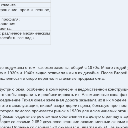
 клиента
украшение, промышленное,
о профиля;
ращения;
иента.
с различное механическим
пособить все виды
е подуманы о том, как окон замены, общий с 1970s. Много людей
иру в 1930s и 1940s видно отличали ими в их дизайне. После Вто
шленности и скоро перегнали стальные продажи окна.
устрию окна, особенно в коммерчески и ведомственной конструкц
го чтобы сохранить и реабилитировать их. Алюминиевые окна факт
Соединение Тихая океан железная дорога зазывала их в их модеме
оте в эксплуатации, низкой вверх-держит цены, большую прочность
торое помогло произвести рынок в 1930s для алюминиевых окон 
 бежал отдельные рекламные объявления на целую страницу в арх
-Йорке со своими 2 652 двух-повешенными алюминиевыми окнами 
Новом Орлеане со своими 570 окнами (см. диаграмму я). Не выход