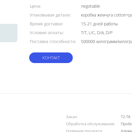
заказа:
Цена:
negotiable
Упаковывая детали:
коробка жемчуга cotton+p
Время доставки:
15-21 дней работы
Условия оплаты:
T/T, L/C, D/A, D/P
Поставка способности:
КОНТАКТ
Закал:
T2-T8
Обработка обслуживания:
Проби
Название продукта:
Алюми