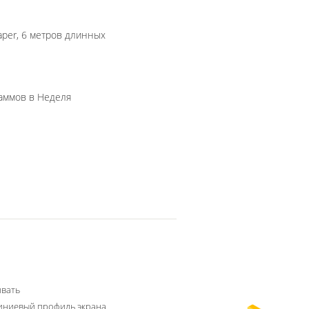
aper, 6 метров длинных
500000 килограмм/килограммов в Неделя
вать
ниевый профиль экрана