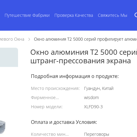
Путешествие Фабрики
Проверка Качества
Свяжитесь Мы
евого Окна
Окно алюминия T2 5000 серий профилирует алюм
Окно алюминия T2 5000 сер
штранг-прессования экрана
Подробная информация о продукте:
Место происхождения:
Гуандун, Китай
Фирменное
wisdom
наименование:
Номер модели:
XLFD90-3
Оплата и доставка Условия:
Количество мин
Переговоры