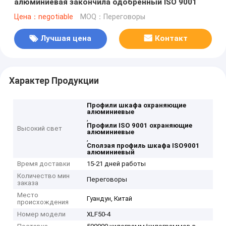
алюминиевая закончила одобренный ISO 9001
Цена：negotiable
MOQ：Переговоры
Лучшая цена
Контакт
Характер Продукции
Профили шкафа охраняющие
алюминиевые
,
Профили ISO 9001 охраняющие
Высокий свет
алюминиевые
,
Сползая профиль шкафа ISO9001
алюминиевый
Время доставки
15-21 дней работы
Количество мин
Переговоры
заказа
Место
Гуандун, Китай
происхождения
Номер модели
XLF50-4