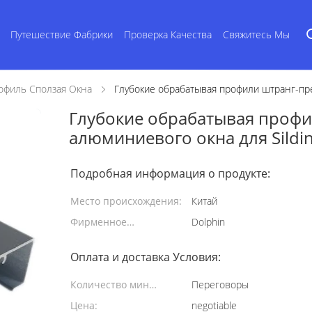
Путешествие Фабрики
Проверка Качества
Свяжитесь Мы
филь Сползая Окна
Глубокие обрабатывая профили штранг-пре
Глубокие обрабатывая профи
алюминиевого окна для Sildi
Подробная информация о продукте:
Место происхождения:
Китай
Фирменное
Dolphin
наименование:
Оплата и доставка Условия:
Количество мин
Переговоры
заказа:
Цена:
negotiable