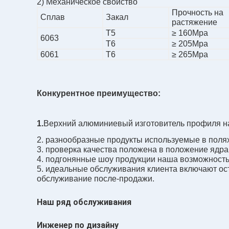
2) Механическое свойство
Прочность на
Сплав
Закал
растяжение
T5
≥ 160Mpa
6063
T6
≥ 205Mpa
6061
T6
≥ 265Mpa
Конкурентное преимущество:
1.
Верхний алюминиевый изготовитель профиля на 
2. разнообразные продукты используемые в полях 
3. проверка качества положена в положение ядра
4. подгонянные шоу продукции наша возможност
5. идеальные обслуживания клиента включают ос
обслуживание после-продажи.
Наш ряд обслуживания
Инженер по дизайну