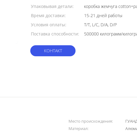
Упаковывая детали:
коробка жемчуга cotton+p
Время доставки:
15-21 дней работы
Условия оплаты:
T/T, L/C, D/A, D/P
Поставка способности:
КОНТАКТ
Место происхождения:
ГУАН
Материал:
Алюми