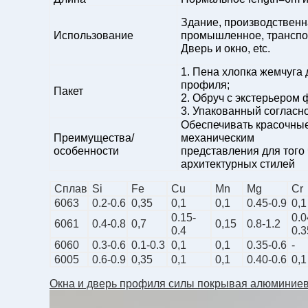
Здание, производственн
Использование
промышленное, транспо
Дверь и окно, etc.
1. Пена хлопка жемчуга
профиля;
Пакет
2. Обруч с экстерьером
3. Упакованный согласно
Обеспечивать красочные
Преимущества/
механическим
особенности
представления для того
архитектурных стилей
Сплав
Si
Fe
Cu
Mn
Mg
Cr
6063
0.2-0.6
0,35
0,1
0,1
0.45-0.9
0,1
0.15-
0.0
6061
0.4-0.8
0,7
0,15
0.8-1.2
0.4
0.3
6060
0.3-0.6
0.1-0.3
0,1
0,1
0.35-0.6
-
6005
0.6-0.9
0,35
0,1
0,1
0.40-0.6
0,1
Окна и дверь профиля силы покрывая алюминие