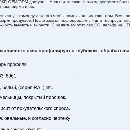
ОКР, OEM/ODM доступны. Наш ежемесячный выход достигает больше
тнам, Бирма и etc.
твенную команду для того чтобы помочь нашим клиентам. Все про
верки продуктов. После заказа, послепродажный штат попросит об
ожность выучить и вырасти. С развитием этих лет, CO. дельфина, 
иниевого окна профилирует с глубокой - обрабатываю
ерь профиля
3, 6061
 белый, (серия RAL) etc.
ельницы, покрытый порошок,
ависит от покупательского спроса.
ая, овальные, и согласно чертежу
ли в заказе клиента