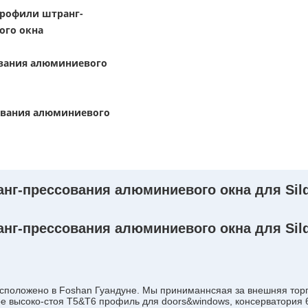
профили штранг-
ого окна
вания алюминиевого
ования алюминиевого
г-прессования алюминиевого окна для Sild
г-прессования алюминиевого окна для Sild
сположено в Foshan Гуандуне. Мы приниманнсяая за внешняя торг
ое высоко-стоя T5&T6 профиль для doors&windows, консерватория 