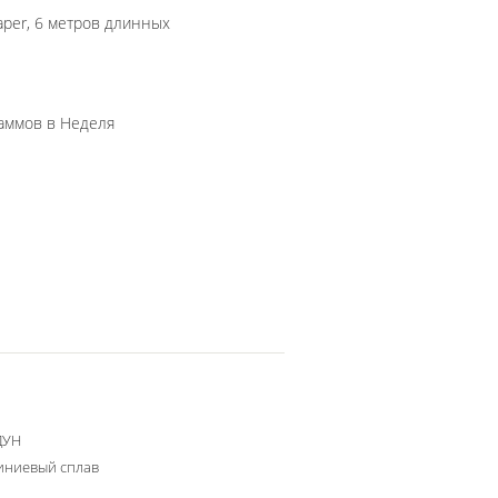
aper, 6 метров длинных
500000 килограмм/килограммов в Неделя
ДУН
ниевый сплав