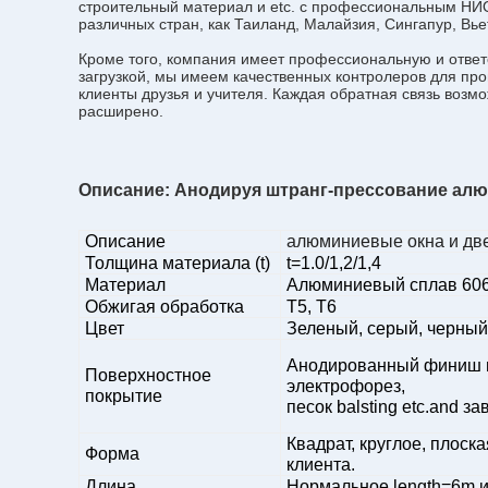
строительный материал и etc. с профессиональным НИ
различных стран, как Таиланд, Малайзия, Сингапур, Вье
Кроме того, компания имеет профессиональную и ответс
загрузкой, мы имеем качественных контролеров для про
клиенты друзья и учителя. Каждая обратная связь возм
расширено.
Описание: Анодируя штранг-прессование алюм
Описание
алюминиевые окна и дв
Толщина материала (t)
t=1.0/1,2/1,4
Материал
Алюминиевый сплав 606
Обжигая обработка
T5, T6
Цвет
Зеленый, серый, черный,
Анодированный финиш м
Поверхностное
электрофорез,
покрытие
песок balsting etc.and з
Квадрат, круглое, плоск
Форма
клиента.
Длина
Нормальное length=6m и