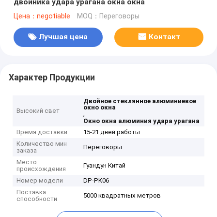
двойника удара урагана окна окна
Цена：negotiable
MOQ：Переговоры
Лучшая цена
Контакт
Характер Продукции
Двойное стеклянное алюминиевое
окно окна
Высокий свет
,
Окно окна алюминия удара урагана
Время доставки
15-21 дней работы
Количество мин
Переговоры
заказа
Место
Гуандун Китай
происхождения
Номер модели
DP-PK06
Поставка
5000 квадратных метров
способности