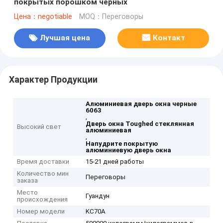
покрытых порошком черных
Цена：negotiable
MOQ：Переговоры
Лучшая цена
Контакт
Характер Продукции
Алюминиевая дверь окна черные
6063
,
Дверь окна Toughed стеклянная
Высокий свет
алюминиевая
,
Напудрите покрытую
алюминиевую дверь окна
Время доставки
15-21 дней работы
Количество мин
Переговоры
заказа
Место
Гуандун
происхождения
Номер модели
KC70A