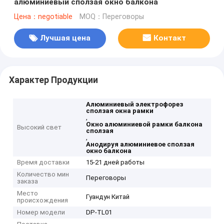
алюминиевый сползая окно балкона
Цена：negotiable
MOQ：Переговоры
Лучшая цена
Контакт
Характер Продукции
Алюминиевый электрофорез
сползая окна рамки
,
Окно алюминиевой рамки балкона
Высокий свет
сползая
,
Анодируя алюминиевое сползая
окно балкона
Время доставки
15-21 дней работы
Количество мин
Переговоры
заказа
Место
Гуандун Китай
происхождения
Номер модели
DP-TL01