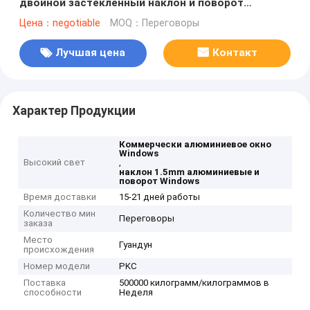
двойной застекленный наклон и поворот
Windows
Цена：negotiable
MOQ：Переговоры
Лучшая цена
Контакт
Характер Продукции
Коммерчески алюминиевое окно
Windows
Высокий свет
,
наклон 1.5mm алюминиевые и
поворот Windows
Время доставки
15-21 дней работы
Количество мин
Переговоры
заказа
Место
Гуандун
происхождения
Номер модели
PKC
Поставка
500000 килограмм/килограммов в
способности
Неделя