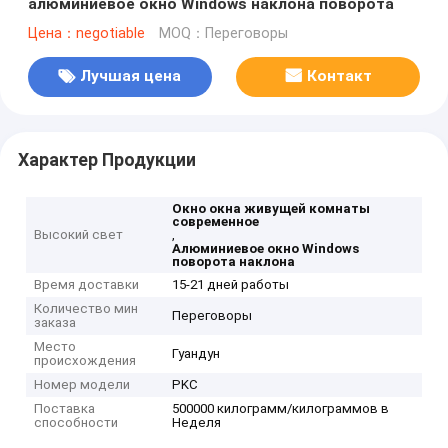
алюминиевое окно Windows наклона поворота
Цена：negotiable
MOQ：Переговоры
Лучшая цена
Контакт
Характер Продукции
Окно окна живущей комнаты
современное
Высокий свет
,
Алюминиевое окно Windows
поворота наклона
Время доставки
15-21 дней работы
Количество мин
Переговоры
заказа
Место
Гуандун
происхождения
Номер модели
PKC
Поставка
500000 килограмм/килограммов в
способности
Неделя